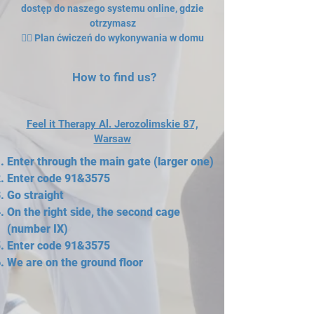
dostęp do naszego systemu online, gdzie
otrzymasz
👉🏻 Plan ćwiczeń do wykonywania w domu
How to find us?
Feel it Therapy Al. Jerozolimskie 87,
Warsaw
Enter through the main gate (larger one)
Enter code 91&3575
Go straight
On the right side, the second cage
(number IX)
Enter code 91&3575
We are on the ground floor