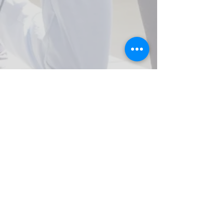
Feel it Therapy (office)
Address: ul. Niemcewicza 7/9, local 91,
02-019,
Warsaw
Enter through the main gate
(larger one)
Apartment number: 91