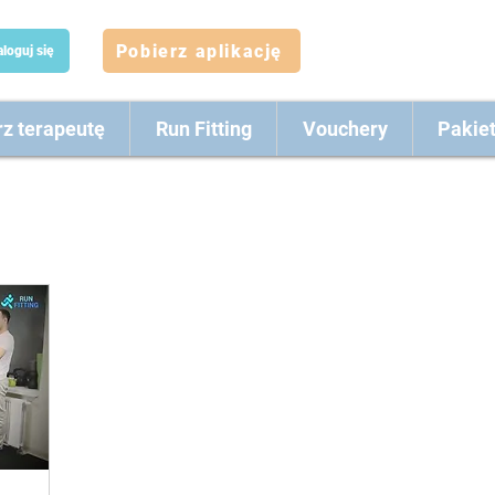
Pobierz aplikację
aloguj się
z terapeutę
Run Fitting
Vouchery
Pakie