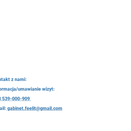
takt z nami:
ormacja/umawianie wizyt:
8 539-000-909
il:
gabinet.feelit@gmail.com