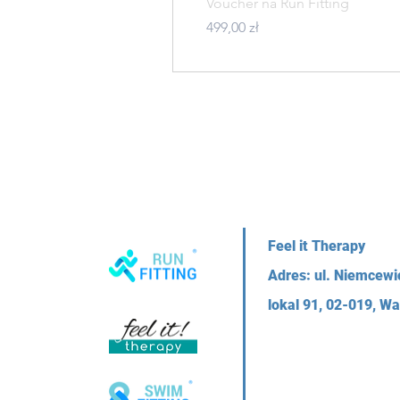
Podgląd
Voucher na Run Fitting
Cena
499,00 zł
Feel it Therapy
Adres: ul. Niemcewi
lokal 91,
02-019, W