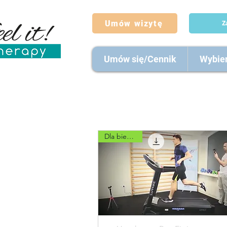
Umów wizytę
Z
Umów się/Cennik
Wybier
Dla biegaczy