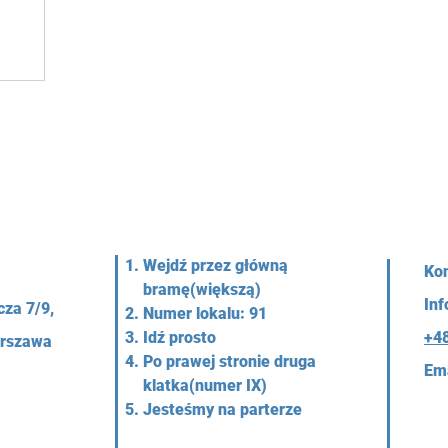
Wejdź przez główną
Kon
bramę(większą)
Inf
cza 7/9,
Numer lokalu: 91
Idź prosto
+4
arszawa
Po prawej stronie druga
Ema
klatka(numer IX)
Jesteśmy na parterze