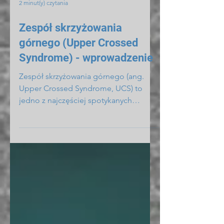
2 minut(y) czytania
Zespół skrzyżowania
górnego (Upper Crossed
Syndrome) - wprowadzenie
Zespół skrzyżowania górnego (ang.
Upper Crossed Syndrome, UCS) to
jedno z najczęściej spotykanych
zaburzeń postawy, wynikające z...