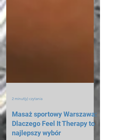
2 minut(y) czytania
Masaż sportowy Warszawa: